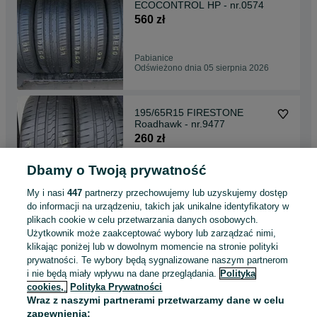
ECOCONTROL HP - nr.0574
560 zł
Pabianice
Odświeżono dnia 05 sierpnia 2026
195/65R15 FIRESTONE
Roadhawk - nr.9477
260 zł
Dbamy o Twoją prywatność
Pabianice
Odświeżono dnia 05 sierpnia 2026
My i nasi
447
partnerzy przechowujemy lub uzyskujemy dostęp
do informacji na urządzeniu, takich jak unikalne identyfikatory w
plikach cookie w celu przetwarzania danych osobowych.
215/65R16C CONTINENTAL
Użytkownik może zaakceptować wybory lub zarządzać nimi,
ContiVanContact 100 -
klikając poniżej lub w dowolnym momencie na stronie polityki
nr.9462/9621
750 zł
prywatności. Te wybory będą sygnalizowane naszym partnerom
i nie będą miały wpływu na dane przeglądania.
Polityka
cookies,
Polityka Prywatności
Pabianice
Wraz z naszymi partnerami przetwarzamy dane w celu
Odświeżono dnia 05 sierpnia 2026
zapewnienia: