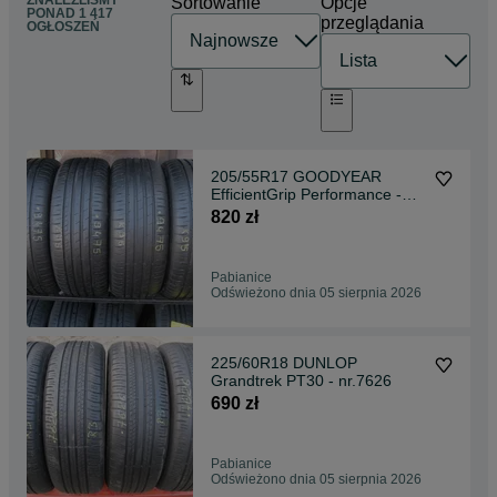
ZNALEŹLIŚMY
Sortowanie
Opcje
PONAD
1 417
przeglądania
OGŁOSZEŃ
205/55R17 GOODYEAR
EfficientGrip Performance -
nr.9475
820 zł
Pabianice
Odświeżono dnia 05 sierpnia 2026
225/60R18 DUNLOP
Grandtrek PT30 - nr.7626
690 zł
Pabianice
Odświeżono dnia 05 sierpnia 2026